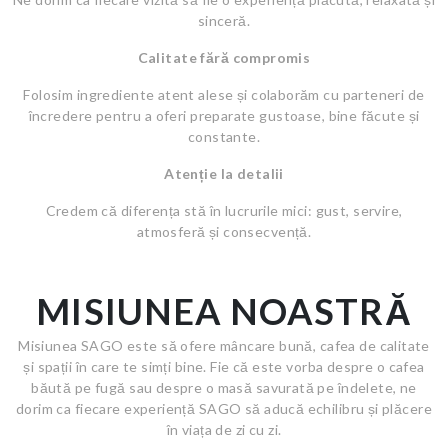
sinceră.
Calitate fără compromis
Folosim ingrediente atent alese și colaborăm cu parteneri de
încredere pentru a oferi preparate gustoase, bine făcute și
constante.
Atenție la detalii
Credem că diferența stă în lucrurile mici: gust, servire,
atmosferă și consecvență.
MISIUNEA NOASTRĂ
Misiunea SAGO este să ofere mâncare bună, cafea de calitate
și spații în care te simți bine. Fie că este vorba despre o cafea
băută pe fugă sau despre o masă savurată pe îndelete, ne
dorim ca fiecare experiență SAGO să aducă echilibru și plăcere
în viața de zi cu zi.