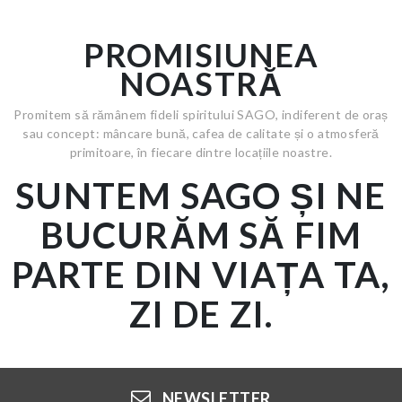
PROMISIUNEA
NOASTRĂ
Promitem să rămânem fideli spiritului SAGO, indiferent de oraș
sau concept: mâncare bună, cafea de calitate și o atmosferă
primitoare, în fiecare dintre locațiile noastre.
SUNTEM SAGO ȘI NE
BUCURĂM SĂ FIM
PARTE DIN VIAȚA TA,
ZI DE ZI.
NEWSLETTER