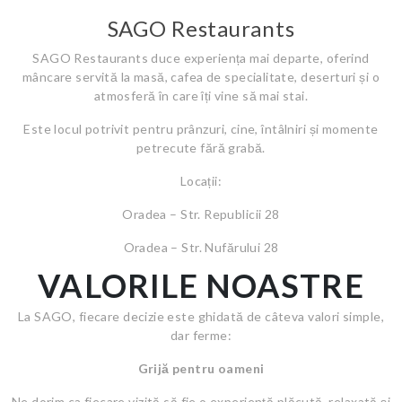
SAGO Restaurants
SAGO Restaurants duce experiența mai departe, oferind
mâncare servită la masă, cafea de specialitate, deserturi și o
atmosferă în care îți vine să mai stai.
Este locul potrivit pentru prânzuri, cine, întâlniri și momente
petrecute fără grabă.
Locații:
Oradea – Str. Republicii 28
Oradea – Str. Nufărului 28
VALORILE NOASTRE
La SAGO, fiecare decizie este ghidată de câteva valori simple,
dar ferme:
Grijă pentru oameni
Ne dorim ca fiecare vizită să fie o experiență plăcută, relaxată și