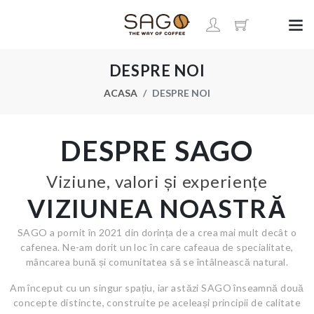
DESPRE NOI
ACASA
DESPRE NOI
DESPRE SAGO
Viziune, valori și experiențe
VIZIUNEA NOASTRĂ
SAGO a pornit în 2021 din dorința de a crea mai mult decât o
cafenea. Ne-am dorit un loc în care cafeaua de specialitate,
mâncarea bună și comunitatea să se întâlnească natural.
Am început cu un singur spațiu, iar astăzi SAGO înseamnă două
concepte distincte, construite pe aceleași principii de calitate