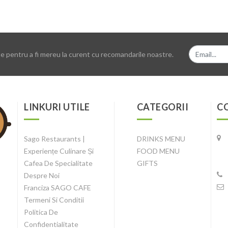
 pentru a fi mereu la curent cu recomandarile noastre.
LINKURI UTILE
CATEGORII
C
Sago Restaurants |
DRINKS MENU
Experiențe Culinare Și
FOOD MENU
Cafea De Specialitate
GIFTS
Despre Noi
Franciza SAGO CAFE
Termeni Si Conditii
Politica De
Confidentialitate