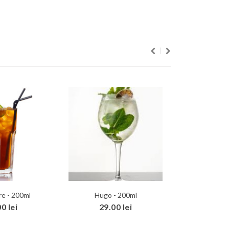
re - 200ml
Hugo - 200ml
Campari To
0 lei
29.00 lei
29.0