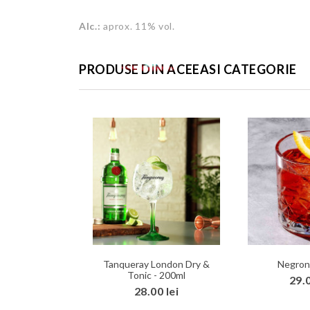
Alc.:
aprox. 11% vol.
PRODUSE DIN ACEEASI CATEGORIE
ngo & Tonic -
Tanqueray London Dry &
Negroni
0ml
Tonic - 200ml
29.0
0 lei
28.00 lei