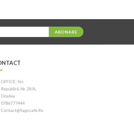
ABONARE
ONTACT
OFFICE: Str.
Republicii, Nr. 28/A,
Oradea
0786777444
Contact@sagocafe.ro