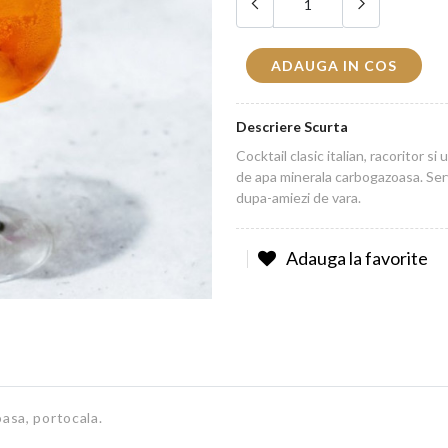
ADAUGA IN COS
Descriere Scurta
Cocktail clasic italian, racoritor s
de apa minerala carbogazoasa. Serv
dupa-amiezi de vara.
Adauga la favorite
asa, portocala.